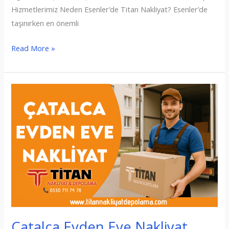
Hizmetlerimiz Neden Esenler’de Titan Nakliyat? Esenler’de
taşınırken en önemli
Esenler
Read More »
Evden
Eve
Nakliyat
Çatalca Evden Eve Nakliyat