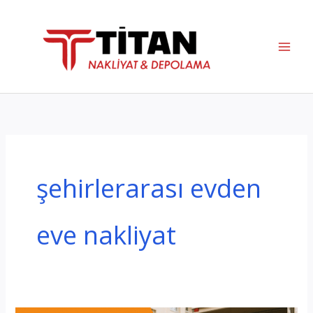
İçeriğe
atla
şehirlerarası evden
eve nakliyat