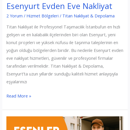
Esenyurt Evden Eve Nakliyat
2 Yorum
/
Hizmet Bölgeleri
/
Titan Nakliyat & Depolama
Titan Nakliyat ile Profesyonel Taşımacılık İstanbul’un en hızlı
gelişen ve en kalabalık ilçelerinden biri olan Esenyurt, yeni
konut projeleri ve yüksek nüfusu ile taşınma taleplerinin en
yoğun olduğu bölgelerden biridir. Bu nedenle Esenyurt evden
eve nakliyat hizmetleri, güvenilir ve profesyonel firmalar
tarafından verilmelidir. Titan Nakliyat & Depolama,
Esenyurt’ta uzun yıllardır sunduğu kaliteli hizmet anlayışıyla
eşyalarınızı
Esenyurt
Read More »
Evden
Eve
Nakliyat