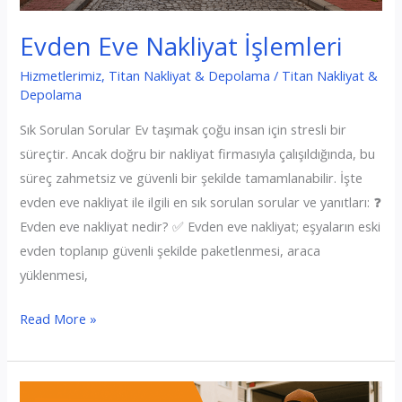
Evden Eve Nakliyat İşlemleri
Hizmetlerimiz
,
Titan Nakliyat & Depolama
/
Titan Nakliyat &
Depolama
Sık Sorulan Sorular Ev taşımak çoğu insan için stresli bir
süreçtir. Ancak doğru bir nakliyat firmasıyla çalışıldığında, bu
süreç zahmetsiz ve güvenli bir şekilde tamamlanabilir. İşte
evden eve nakliyat ile ilgili en sık sorulan sorular ve yanıtları: ❓
Evden eve nakliyat nedir? ✅ Evden eve nakliyat; eşyaların eski
evden toplanıp güvenli şekilde paketlenmesi, araca
yüklenmesi,
Evden
Read More »
Eve
Nakliyat
İşlemleri