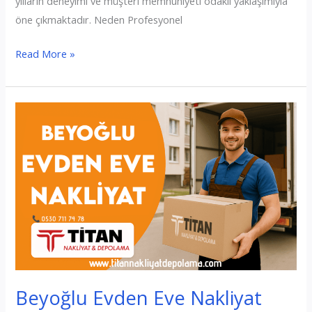
yılların deneyimi ve müşteri memnuniyeti odaklı yaklaşımıyla
öne çıkmaktadır. Neden Profesyonel
Büyükçekmece
Read More »
Evden
Eve
Nakliyat
Beyoğlu Evden Eve Nakliyat