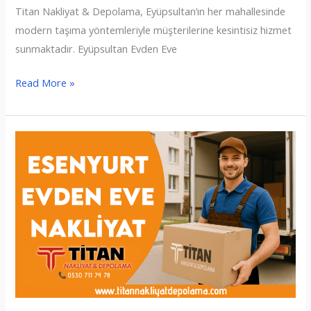
Titan Nakliyat & Depolama, Eyüpsultan’ın her mahallesinde
modern taşıma yöntemleriyle müşterilerine kesintisiz hizmet
sunmaktadır. Eyüpsultan Evden Eve
Eyüpsultan
Read More »
Evden
Eve
Nakliyat