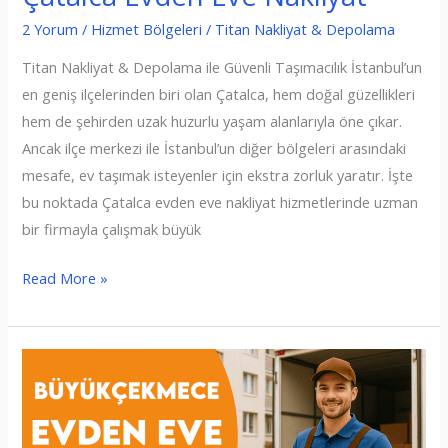
2 Yorum
/
Hizmet Bölgeleri
/
Titan Nakliyat & Depolama
Titan Nakliyat & Depolama ile Güvenli Taşımacılık İstanbul’un
en geniş ilçelerinden biri olan Çatalca, hem doğal güzellikleri
hem de şehirden uzak huzurlu yaşam alanlarıyla öne çıkar.
Ancak ilçe merkezi ile İstanbul’un diğer bölgeleri arasındaki
mesafe, ev taşımak isteyenler için ekstra zorluk yaratır. İşte
bu noktada Çatalca evden eve nakliyat hizmetlerinde uzman
bir firmayla çalışmak büyük
Çatalca
Read More »
Evden
Eve
Nakliyat