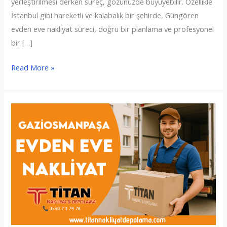
yerleştirilmesi derken süreç, gözünüzde büyüyebilir. Özellikle
İstanbul gibi hareketli ve kalabalık bir şehirde, Güngören
evden eve nakliyat süreci, doğru bir planlama ve profesyonel
bir […]
Güngören
Read More »
Evden
Eve
Nakliyat