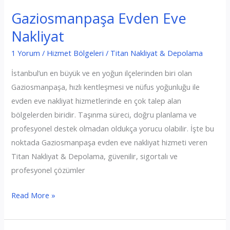
Gaziosmanpaşa Evden Eve
Nakliyat
1 Yorum
/
Hizmet Bölgeleri
/
Titan Nakliyat & Depolama
İstanbul’un en büyük ve en yoğun ilçelerinden biri olan
Gaziosmanpaşa, hızlı kentleşmesi ve nüfus yoğunluğu ile
evden eve nakliyat hizmetlerinde en çok talep alan
bölgelerden biridir. Taşınma süreci, doğru planlama ve
profesyonel destek olmadan oldukça yorucu olabilir. İşte bu
noktada Gaziosmanpaşa evden eve nakliyat hizmeti veren
Titan Nakliyat & Depolama, güvenilir, sigortalı ve
profesyonel çözümler
Gaziosmanpaşa
Read More »
Evden
Eve