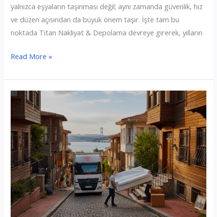
yalnızca eşyaların taşınması değil; aynı zamanda güvenlik, hız
ve düzen açısından da büyük önem taşır. İşte tam bu
noktada Titan Nakliyat & Depolama devreye girerek, yılların
Fatih
Read More »
Evden
Eve
Nakliyat