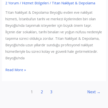
2 Yorum
/
Hizmet Bölgeleri
/
Titan Nakliyat & Depolama
Titan Nakliyat & Depolama Beyoğlu evden eve nakliyat
hizmeti, İstanbul’un tarihi ve merkezi ilçelerinden biri olan
Beyoğlu’nda taşınmak isteyenler için büyük önem taşır.
İlçenin dar sokakları, tarihi binaları ve yoğun nüfusu nedeniyle
taşınma süreci oldukça zordur. Titan Nakliyat & Depolama,
Beyoğlu’nda uzun yıllardır sunduğu profesyonel nakliyat
hizmetleriyle bu süreci kolay ve güvenli hale getirmektedir.
Beyoğlu’nda
Beyoğlu
Read More »
Evden
Eve
Nakliyat
1
2
3
Next
→