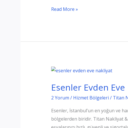
Esenyurt
Read More »
Evden
Eve
Nakliyat
Esenler Evden Eve 
2 Yorum
/
Hizmet Bölgeleri
/
Titan 
Esenler, İstanbul’un en yoğun ve har
bölgelerden biridir. Titan Nakliyat 
eşyalarınızı hızlı, güvenli ve sigort