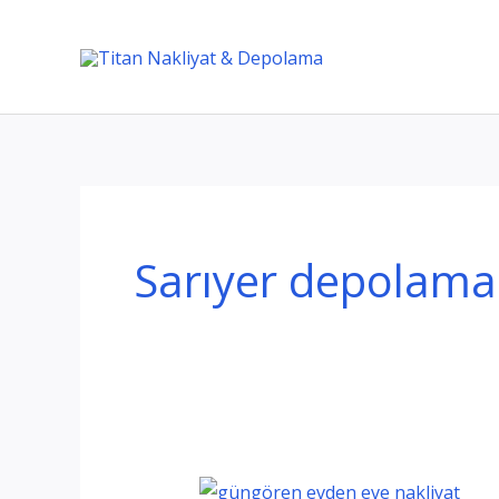
İçeriğe
atla
Sarıyer depolama