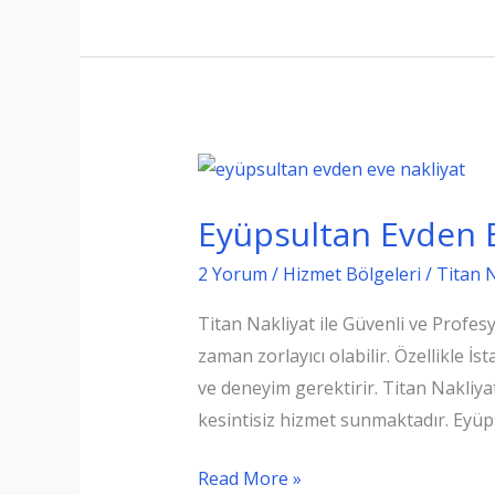
İşlemleri
Eyüpsultan Evden E
2 Yorum
/
Hizmet Bölgeleri
/
Titan 
Titan Nakliyat ile Güvenli ve Profes
zaman zorlayıcı olabilir. Özellikle İ
ve deneyim gerektirir. Titan Nakli
kesintisiz hizmet sunmaktadır. Eyü
Eyüpsultan
Read More »