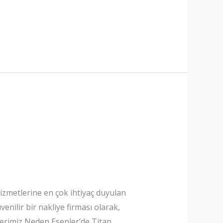
hizmetlerine en çok ihtiyaç duyulan
nilir bir nakliye firması olarak,
tlerimiz Neden Esenler’de Titan