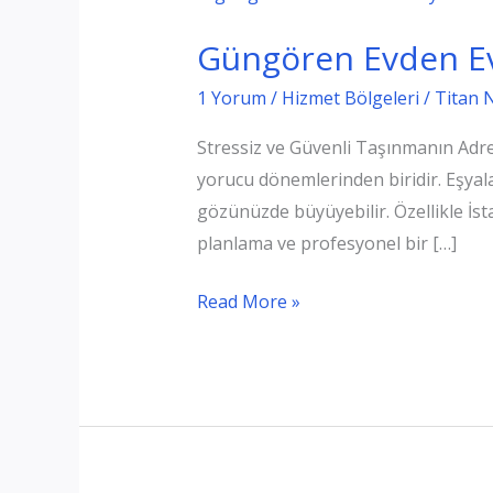
Güngören Evden Ev
1 Yorum
/
Hizmet Bölgeleri
/
Titan 
Stressiz ve Güvenli Taşınmanın Adre
yorucu dönemlerinden biridir. Eşyala
gözünüzde büyüyebilir. Özellikle İst
planlama ve profesyonel bir […]
Güngören
Read More »
Evden
Eve
Nakliyat