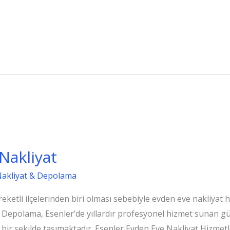
Nakliyat
Nakliyat & Depolama
eketli ilçelerinden biri olması sebebiyle evden eve nakliyat 
& Depolama, Esenler’de yıllardır profesyonel hizmet sunan güve
alı bir şekilde taşımaktadır. Esenler Evden Eve Nakliyat Hizme