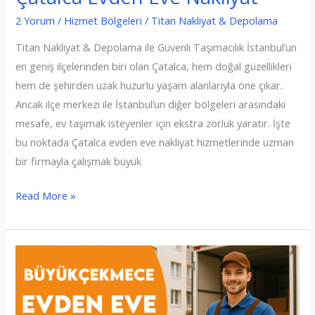
2 Yorum
/
Hizmet Bölgeleri
/
Titan Nakliyat & Depolama
Titan Nakliyat & Depolama ile Güvenli Taşımacılık İstanbul’un
en geniş ilçelerinden biri olan Çatalca, hem doğal güzellikleri
hem de şehirden uzak huzurlu yaşam alanlarıyla öne çıkar.
Ancak ilçe merkezi ile İstanbul’un diğer bölgeleri arasındaki
mesafe, ev taşımak isteyenler için ekstra zorluk yaratır. İşte
bu noktada Çatalca evden eve nakliyat hizmetlerinde uzman
bir firmayla çalışmak büyük
Çatalca
Read More »
Evden
Eve
Nakliyat