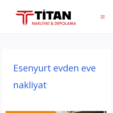
İçeriğe
atla
Esenyurt evden eve
nakliyat