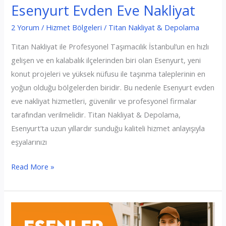
Esenyurt Evden Eve Nakliyat
2 Yorum
/
Hizmet Bölgeleri
/
Titan Nakliyat & Depolama
Titan Nakliyat ile Profesyonel Taşımacılık İstanbul’un en hızlı
gelişen ve en kalabalık ilçelerinden biri olan Esenyurt, yeni
konut projeleri ve yüksek nüfusu ile taşınma taleplerinin en
yoğun olduğu bölgelerden biridir. Bu nedenle Esenyurt evden
eve nakliyat hizmetleri, güvenilir ve profesyonel firmalar
tarafından verilmelidir. Titan Nakliyat & Depolama,
Esenyurt’ta uzun yıllardır sunduğu kaliteli hizmet anlayışıyla
eşyalarınızı
Esenyurt
Read More »
Evden
Eve
Nakliyat