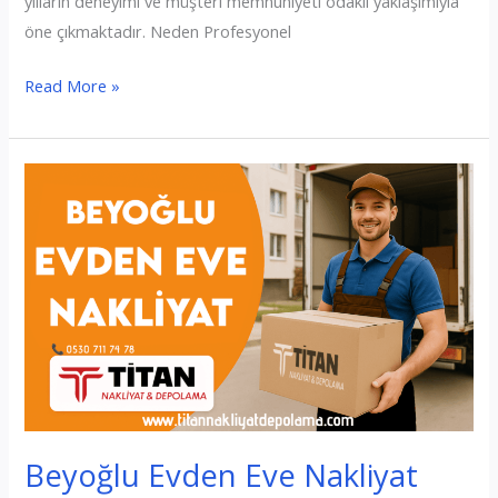
yılların deneyimi ve müşteri memnuniyeti odaklı yaklaşımıyla
öne çıkmaktadır. Neden Profesyonel
Büyükçekmece
Read More »
Evden
Eve
Nakliyat
Beyoğlu Evden Eve Nakliyat