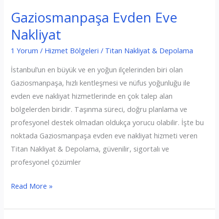
Gaziosmanpaşa Evden Eve
Nakliyat
1 Yorum
/
Hizmet Bölgeleri
/
Titan Nakliyat & Depolama
İstanbul’un en büyük ve en yoğun ilçelerinden biri olan
Gaziosmanpaşa, hızlı kentleşmesi ve nüfus yoğunluğu ile
evden eve nakliyat hizmetlerinde en çok talep alan
bölgelerden biridir. Taşınma süreci, doğru planlama ve
profesyonel destek olmadan oldukça yorucu olabilir. İşte bu
noktada Gaziosmanpaşa evden eve nakliyat hizmeti veren
Titan Nakliyat & Depolama, güvenilir, sigortalı ve
profesyonel çözümler
Gaziosmanpaşa
Read More »
Evden
Eve