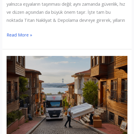
yalnızca eşyaların taşınması değil; aynı zamanda güvenlik, hız
ve düzen açısından da büyük önem taşır. İşte tam bu
noktada Titan Nakliyat & Depolama devreye girerek, yılların
Fatih
Read More »
Evden
Eve
Nakliyat