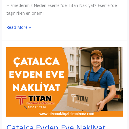
Hizmetlerimiz Neden Esenler’de Titan Nakliyat? Esenler’de
taşınırken en önemli
Esenler
Read More »
Evden
Eve
Nakliyat
Çatalca Evden Eve Nakliyat