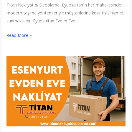
Titan Nakliyat & Depolama, Eyüpsultan’ın her mahallesinde
modern taşıma yöntemleriyle müşterilerine kesintisiz hizmet
sunmaktadır. Eyüpsultan Evden Eve
Eyüpsultan
Read More »
Evden
Eve
Nakliyat