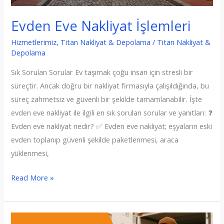
Evden Eve Nakliyat İşlemleri
Hizmetlerimiz
,
Titan Nakliyat & Depolama
/
Titan Nakliyat &
Depolama
Sık Sorulan Sorular Ev taşımak çoğu insan için stresli bir
süreçtir. Ancak doğru bir nakliyat firmasıyla çalışıldığında, bu
süreç zahmetsiz ve güvenli bir şekilde tamamlanabilir. İşte
evden eve nakliyat ile ilgili en sık sorulan sorular ve yanıtları: ❓
Evden eve nakliyat nedir? ✅ Evden eve nakliyat; eşyaların eski
evden toplanıp güvenli şekilde paketlenmesi, araca
yüklenmesi,
Evden
Read More »
Eve
Nakliyat
İşlemleri