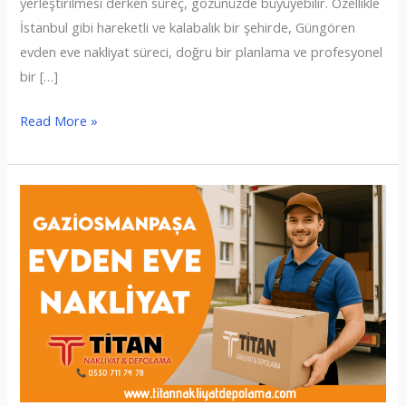
yerleştirilmesi derken süreç, gözünüzde büyüyebilir. Özellikle
İstanbul gibi hareketli ve kalabalık bir şehirde, Güngören
evden eve nakliyat süreci, doğru bir planlama ve profesyonel
bir […]
Güngören
Read More »
Evden
Eve
Nakliyat