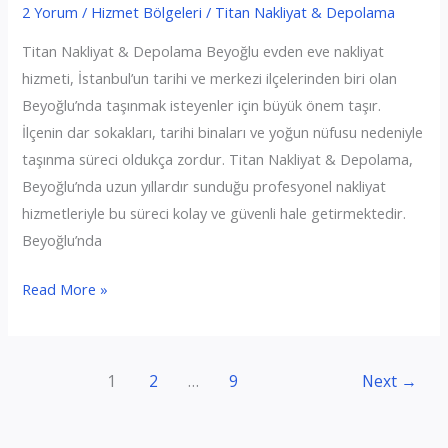
2 Yorum
/
Hizmet Bölgeleri
/
Titan Nakliyat & Depolama
Titan Nakliyat & Depolama Beyoğlu evden eve nakliyat
hizmeti, İstanbul’un tarihi ve merkezi ilçelerinden biri olan
Beyoğlu’nda taşınmak isteyenler için büyük önem taşır.
İlçenin dar sokakları, tarihi binaları ve yoğun nüfusu nedeniyle
taşınma süreci oldukça zordur. Titan Nakliyat & Depolama,
Beyoğlu’nda uzun yıllardır sunduğu profesyonel nakliyat
hizmetleriyle bu süreci kolay ve güvenli hale getirmektedir.
Beyoğlu’nda
Beyoğlu
Read More »
Evden
Eve
Nakliyat
1
2
…
9
Next
→