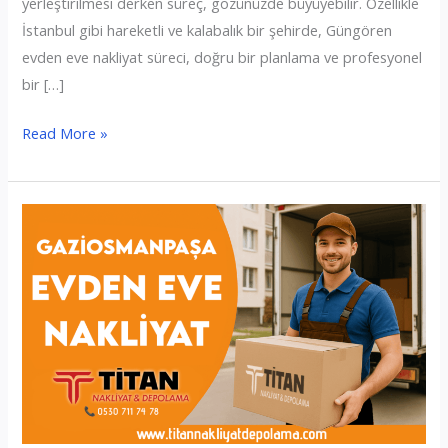
yerleştirilmesi derken süreç, gözünüzde büyüyebilir. Özellikle
İstanbul gibi hareketli ve kalabalık bir şehirde, Güngören
evden eve nakliyat süreci, doğru bir planlama ve profesyonel
bir […]
Güngören
Read More »
Evden
Eve
Nakliyat