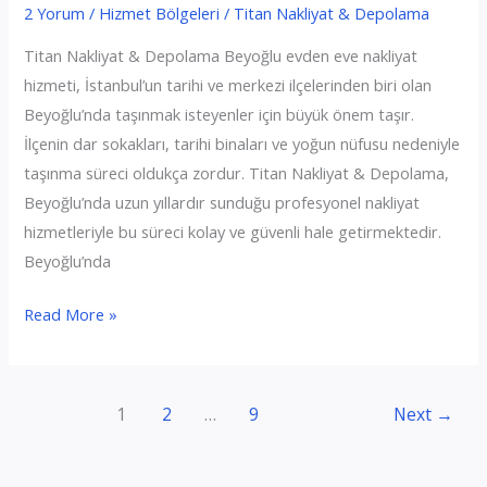
2 Yorum
/
Hizmet Bölgeleri
/
Titan Nakliyat & Depolama
Titan Nakliyat & Depolama Beyoğlu evden eve nakliyat
hizmeti, İstanbul’un tarihi ve merkezi ilçelerinden biri olan
Beyoğlu’nda taşınmak isteyenler için büyük önem taşır.
İlçenin dar sokakları, tarihi binaları ve yoğun nüfusu nedeniyle
taşınma süreci oldukça zordur. Titan Nakliyat & Depolama,
Beyoğlu’nda uzun yıllardır sunduğu profesyonel nakliyat
hizmetleriyle bu süreci kolay ve güvenli hale getirmektedir.
Beyoğlu’nda
Beyoğlu
Read More »
Evden
Eve
Nakliyat
1
2
…
9
Next
→