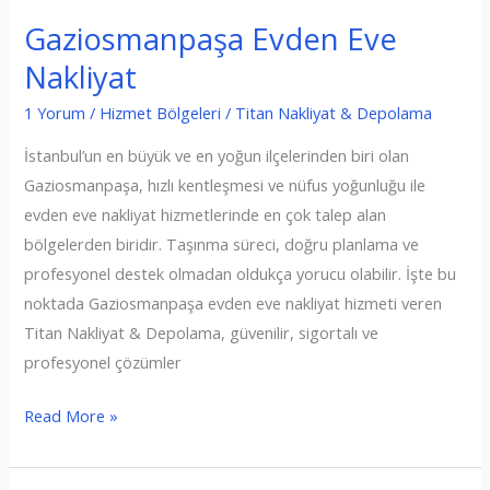
Gaziosmanpaşa Evden Eve
Nakliyat
1 Yorum
/
Hizmet Bölgeleri
/
Titan Nakliyat & Depolama
İstanbul’un en büyük ve en yoğun ilçelerinden biri olan
Gaziosmanpaşa, hızlı kentleşmesi ve nüfus yoğunluğu ile
evden eve nakliyat hizmetlerinde en çok talep alan
bölgelerden biridir. Taşınma süreci, doğru planlama ve
profesyonel destek olmadan oldukça yorucu olabilir. İşte bu
noktada Gaziosmanpaşa evden eve nakliyat hizmeti veren
Titan Nakliyat & Depolama, güvenilir, sigortalı ve
profesyonel çözümler
Gaziosmanpaşa
Read More »
Evden
Eve