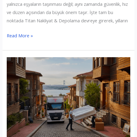
yalnızca eşyaların taşınması değil; aynı zamanda güvenlik, hız
ve düzen açısından da büyük önem taşır. İşte tam bu
noktada Titan Nakliyat & Depolama devreye girerek, yılların
Fatih
Read More »
Evden
Eve
Nakliyat