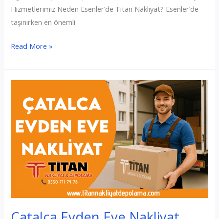
Hizmetlerimiz Neden Esenler’de Titan Nakliyat? Esenler’de
taşınırken en önemli
Esenler
Read More »
Evden
Eve
Nakliyat
Çatalca Evden Eve Nakliyat