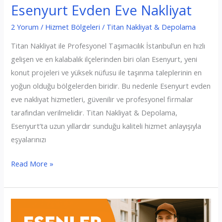
Esenyurt Evden Eve Nakliyat
2 Yorum
/
Hizmet Bölgeleri
/
Titan Nakliyat & Depolama
Titan Nakliyat ile Profesyonel Taşımacılık İstanbul’un en hızlı
gelişen ve en kalabalık ilçelerinden biri olan Esenyurt, yeni
konut projeleri ve yüksek nüfusu ile taşınma taleplerinin en
yoğun olduğu bölgelerden biridir. Bu nedenle Esenyurt evden
eve nakliyat hizmetleri, güvenilir ve profesyonel firmalar
tarafından verilmelidir. Titan Nakliyat & Depolama,
Esenyurt’ta uzun yıllardır sunduğu kaliteli hizmet anlayışıyla
eşyalarınızı
Esenyurt
Read More »
Evden
Eve
Nakliyat