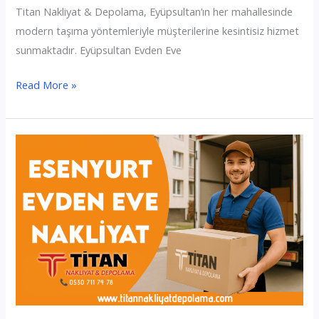
Titan Nakliyat & Depolama, Eyüpsultan’ın her mahallesinde
modern taşıma yöntemleriyle müşterilerine kesintisiz hizmet
sunmaktadır. Eyüpsultan Evden Eve
Eyüpsultan
Read More »
Evden
Eve
Nakliyat