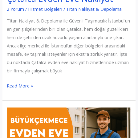
2 Yorum
/
Hizmet Bölgeleri
/
Titan Nakliyat & Depolama
Titan Nakliyat & Depolama ile Güvenli Taşımacılık İstanbul’un
en geniş ilçelerinden biri olan Çatalca, hem doğal güzellikleri
hem de şehirden uzak huzurlu yaşam alanlarıyla öne çıkar.
Ancak ilçe merkezi ile İstanbul’un diğer bölgeleri arasındaki
mesafe, ev taşımak isteyenler için ekstra zorluk yaratır. İşte
bu noktada Çatalca evden eve nakliyat hizmetlerinde uzman
bir firmayla çalışmak büyük
Çatalca
Read More »
Evden
Eve
Nakliyat