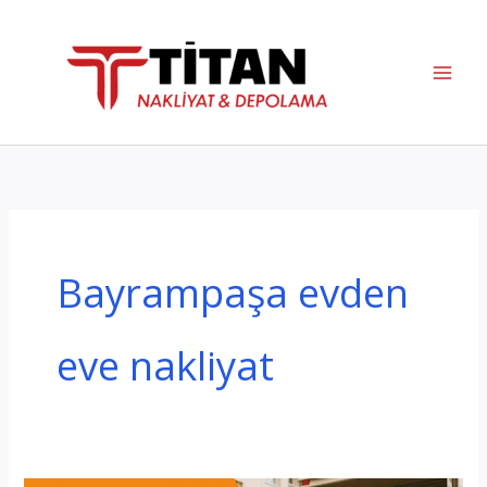
İçeriğe
atla
Bayrampaşa evden
eve nakliyat