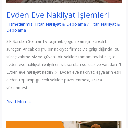
Evden Eve Nakliyat İşlemleri
Hizmetlerimiz
,
Titan Nakliyat & Depolama
/
Titan Nakliyat &
Depolama
Sık Sorulan Sorular Ev taşımak çoğu insan için stresli bir
süreçtir. Ancak doğru bir nakliyat firmasıyla çalışıldığında, bu
süreç zahmetsiz ve güvenli bir şekilde tamamlanabilir. İşte
evden eve nakliyat ile ilgili en sık sorulan sorular ve yanıtları: ❓
Evden eve nakliyat nedir? ✅ Evden eve nakliyat; eşyaların eski
evden toplanıp güvenli şekilde paketlenmesi, araca
yüklenmesi,
Evden
Read More »
Eve
Nakliyat
İşlemleri