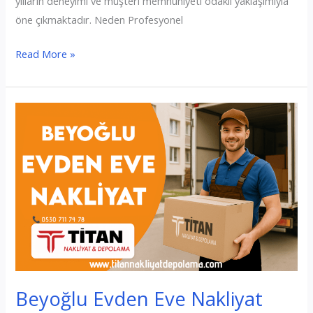
yılların deneyimi ve müşteri memnuniyeti odaklı yaklaşımıyla
öne çıkmaktadır. Neden Profesyonel
Büyükçekmece
Read More »
Evden
Eve
Nakliyat
Beyoğlu Evden Eve Nakliyat