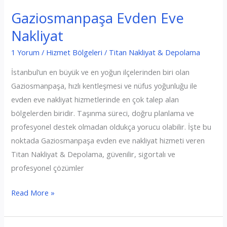
Gaziosmanpaşa Evden Eve
Nakliyat
1 Yorum
/
Hizmet Bölgeleri
/
Titan Nakliyat & Depolama
İstanbul’un en büyük ve en yoğun ilçelerinden biri olan
Gaziosmanpaşa, hızlı kentleşmesi ve nüfus yoğunluğu ile
evden eve nakliyat hizmetlerinde en çok talep alan
bölgelerden biridir. Taşınma süreci, doğru planlama ve
profesyonel destek olmadan oldukça yorucu olabilir. İşte bu
noktada Gaziosmanpaşa evden eve nakliyat hizmeti veren
Titan Nakliyat & Depolama, güvenilir, sigortalı ve
profesyonel çözümler
Gaziosmanpaşa
Read More »
Evden
Eve