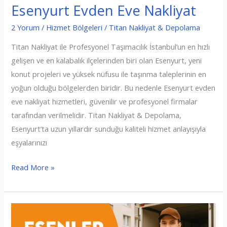
Esenyurt Evden Eve Nakliyat
2 Yorum
/
Hizmet Bölgeleri
/
Titan Nakliyat & Depolama
Titan Nakliyat ile Profesyonel Taşımacılık İstanbul’un en hızlı
gelişen ve en kalabalık ilçelerinden biri olan Esenyurt, yeni
konut projeleri ve yüksek nüfusu ile taşınma taleplerinin en
yoğun olduğu bölgelerden biridir. Bu nedenle Esenyurt evden
eve nakliyat hizmetleri, güvenilir ve profesyonel firmalar
tarafından verilmelidir. Titan Nakliyat & Depolama,
Esenyurt’ta uzun yıllardır sunduğu kaliteli hizmet anlayışıyla
eşyalarınızı
Esenyurt
Read More »
Evden
Eve
Nakliyat