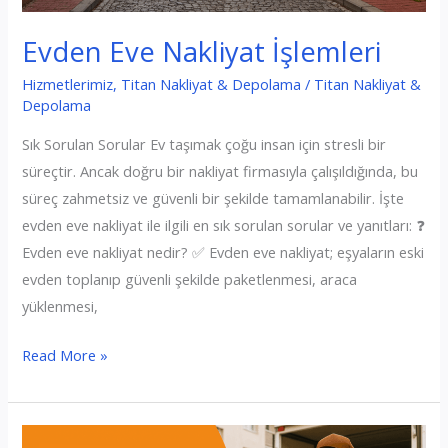
Evden Eve Nakliyat İşlemleri
Hizmetlerimiz
,
Titan Nakliyat & Depolama
/
Titan Nakliyat &
Depolama
Sık Sorulan Sorular Ev taşımak çoğu insan için stresli bir
süreçtir. Ancak doğru bir nakliyat firmasıyla çalışıldığında, bu
süreç zahmetsiz ve güvenli bir şekilde tamamlanabilir. İşte
evden eve nakliyat ile ilgili en sık sorulan sorular ve yanıtları: ❓
Evden eve nakliyat nedir? ✅ Evden eve nakliyat; eşyaların eski
evden toplanıp güvenli şekilde paketlenmesi, araca
yüklenmesi,
Evden
Read More »
Eve
Nakliyat
İşlemleri