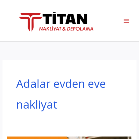
İçeriğe
atla
Adalar evden eve
nakliyat