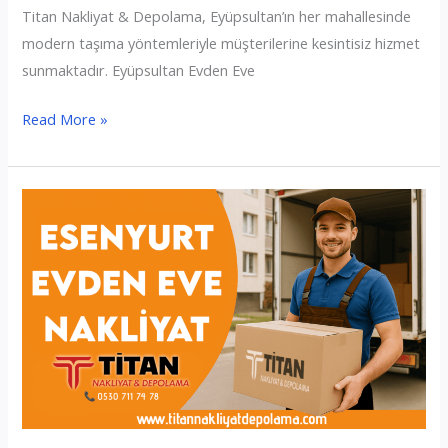
Titan Nakliyat & Depolama, Eyüpsultan’ın her mahallesinde
modern taşıma yöntemleriyle müşterilerine kesintisiz hizmet
sunmaktadır. Eyüpsultan Evden Eve
Eyüpsultan
Read More »
Evden
Eve
Nakliyat