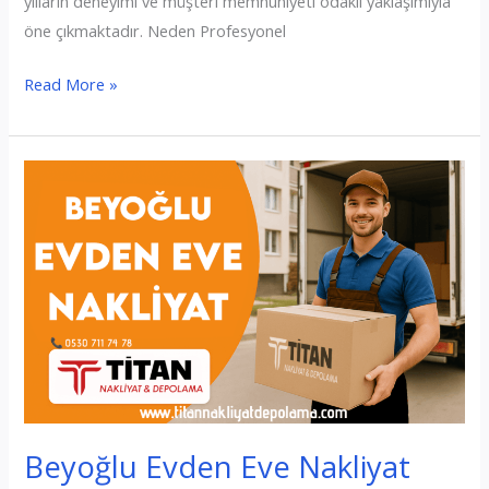
yılların deneyimi ve müşteri memnuniyeti odaklı yaklaşımıyla
öne çıkmaktadır. Neden Profesyonel
Büyükçekmece
Read More »
Evden
Eve
Nakliyat
Beyoğlu Evden Eve Nakliyat