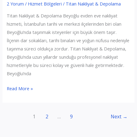
2 Yorum
/
Hizmet Bölgeleri
/
Titan Nakliyat & Depolama
Titan Nakliyat & Depolama Beyoğlu evden eve nakliyat
hizmeti, İstanbul’un tarihi ve merkezi ilçelerinden biri olan
Beyoğlu’nda taşınmak isteyenler için büyük önem taşır.
İlçenin dar sokakları, tarihi binaları ve yoğun nüfusu nedeniyle
taşınma süreci oldukça zordur. Titan Nakliyat & Depolama,
Beyoğlu’nda uzun yıllardır sunduğu profesyonel nakliyat
hizmetleriyle bu süreci kolay ve güvenli hale getirmektedir.
Beyoğlu’nda
Beyoğlu
Read More »
Evden
Eve
Nakliyat
1
2
…
9
Next
→