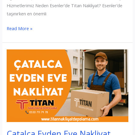
Hizmetlerimiz Neden Esenler’de Titan Nakliyat? Esenler’de
taşınırken en önemli
Esenler
Read More »
Evden
Eve
Nakliyat
Çatalca Evden Eve Nakliyat