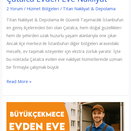
2 Yorum
/
Hizmet Bölgeleri
/
Titan Nakliyat & Depolama
Titan Nakliyat & Depolama ile Güvenli Taşımacılık İstanbul’un
en geniş ilçelerinden biri olan Çatalca, hem doğal güzellikleri
hem de şehirden uzak huzurlu yaşam alanlarıyla öne çıkar.
Ancak ilçe merkezi ile İstanbul’un diğer bölgeleri arasındaki
mesafe, ev taşımak isteyenler için ekstra zorluk yaratır. İşte
bu noktada Çatalca evden eve nakliyat hizmetlerinde uzman
bir firmayla çalışmak büyük
Çatalca
Read More »
Evden
Eve
Nakliyat