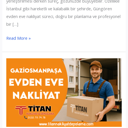
yerleştirilmesi derken süreç, gözünüzde büyüyebilir. Özellikle
İstanbul gibi hareketli ve kalabalık bir şehirde, Güngören
evden eve nakliyat süreci, doğru bir planlama ve profesyonel
bir […]
Güngören
Read More »
Evden
Eve
Nakliyat