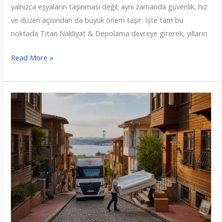
yalnızca eşyaların taşınması değil; aynı zamanda güvenlik, hız
ve düzen açısından da büyük önem taşır. İşte tam bu
noktada Titan Nakliyat & Depolama devreye girerek, yılların
Fatih
Read More »
Evden
Eve
Nakliyat