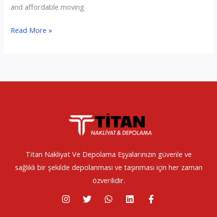
and affordable moving
Istanbul
Read More »
House
Moving
Services
|
Titan
Nakliyat
Titan Nakliyat Ve Depolama Eşyalarınızın güvenle ve
sağlıklı bir şekilde depolanması ve taşınması için her zaman
özverilidir.