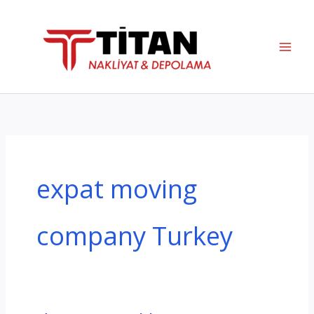
İçeriğe
atla
expat moving
company Turkey