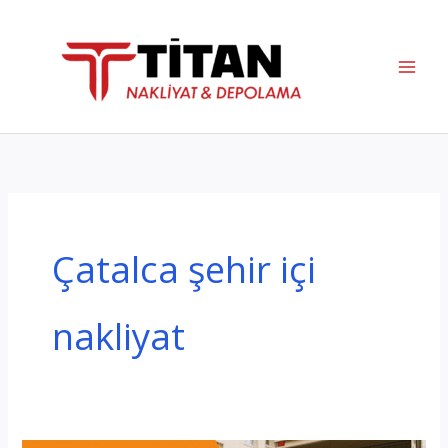
İçeriğe
atla
Çatalca şehir içi
nakliyat