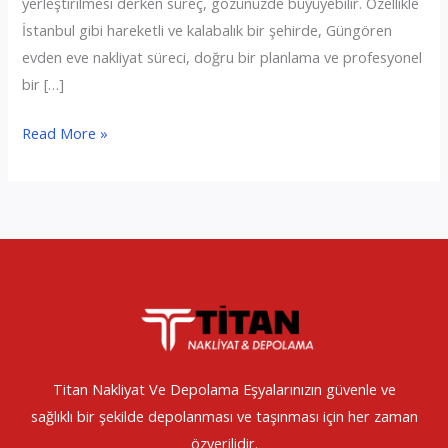
yerleştirilmesi derken süreç, gözünüzde büyüyebilir. Özellikle
İstanbul gibi hareketli ve kalabalık bir şehirde, Güngören
evden eve nakliyat süreci, doğru bir planlama ve profesyonel
bir […]
Güngören
Read More »
Evden
Eve
Nakliyat
Titan Nakliyat Ve Depolama Eşyalarınızın güvenle ve
sağlıklı bir şekilde depolanması ve taşınması için her zaman
özverilidir.