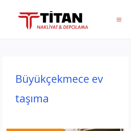
İçeriğe
atla
Büyükçekmece ev
taşıma