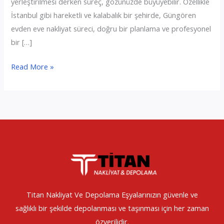
yerleştirilmesi derken süreç, gözünüzde büyüyebilir. Özellikle
İstanbul gibi hareketli ve kalabalık bir şehirde, Güngören
evden eve nakliyat süreci, doğru bir planlama ve profesyonel
bir […]
Güngören
Read More »
Evden
Eve
Nakliyat
Titan Nakliyat Ve Depolama Eşyalarınızın güvenle ve
sağlıklı bir şekilde depolanması ve taşınması için her zaman
özverilidir.