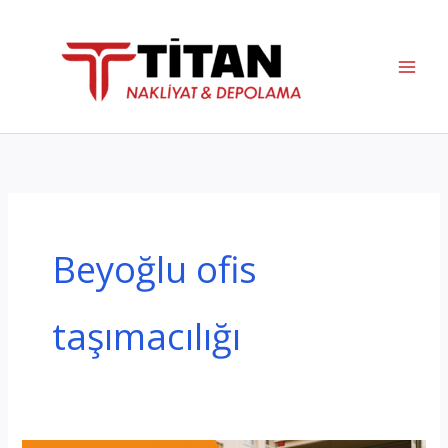
İçeriğe
atla
Beyoğlu ofis
taşımacılığı