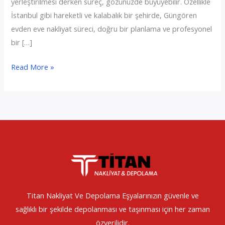
yerleştirilmesi derken süreç, gözünüzde büyüyebilir. Özellikle
İstanbul gibi hareketli ve kalabalık bir şehirde, Güngören
evden eve nakliyat süreci, doğru bir planlama ve profesyonel
bir […]
Güngören
Read More »
Evden
Eve
Nakliyat
Titan Nakliyat Ve Depolama Eşyalarınızın güvenle ve
sağlıklı bir şekilde depolanması ve taşınması için her zaman
özverilidir.