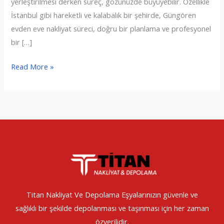
yerleştirilmesi derken süreç, gözünüzde büyüyebilir. Özellikle
İstanbul gibi hareketli ve kalabalık bir şehirde, Güngören
evden eve nakliyat süreci, doğru bir planlama ve profesyonel
bir […]
Güngören
Read More »
Evden
Eve
Nakliyat
Titan Nakliyat Ve Depolama Eşyalarınızın güvenle ve
sağlıklı bir şekilde depolanması ve taşınması için her zaman
özverilidir.