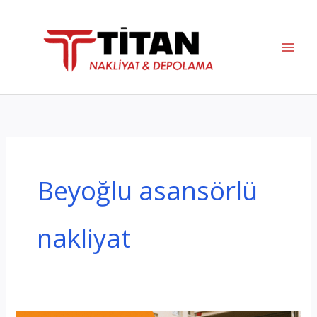
İçeriğe
atla
Beyoğlu asansörlü
nakliyat