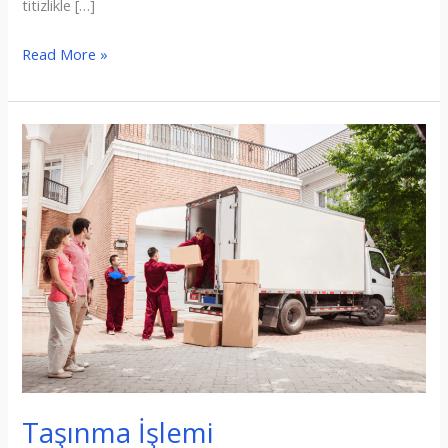
titizlikle […]
Depolama
Read More »
Süreci
Taşınma İşlemi