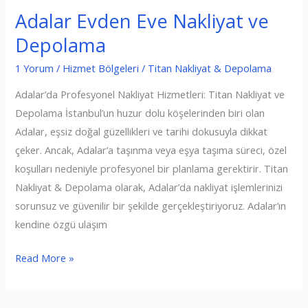
Adalar Evden Eve Nakliyat ve
Nakliyat
ve
Depolama
Depolama
1 Yorum
/
Hizmet Bölgeleri
/
Titan Nakliyat & Depolama
Adalar’da Profesyonel Nakliyat Hizmetleri: Titan Nakliyat ve
Depolama İstanbul’un huzur dolu köşelerinden biri olan
Adalar, eşsiz doğal güzellikleri ve tarihi dokusuyla dikkat
çeker. Ancak, Adalar’a taşınma veya eşya taşıma süreci, özel
koşulları nedeniyle profesyonel bir planlama gerektirir. Titan
Nakliyat & Depolama olarak, Adalar’da nakliyat işlemlerinizi
sorunsuz ve güvenilir bir şekilde gerçekleştiriyoruz. Adalar’ın
kendine özgü ulaşım
Adalar
Read More »
Evden
Eve