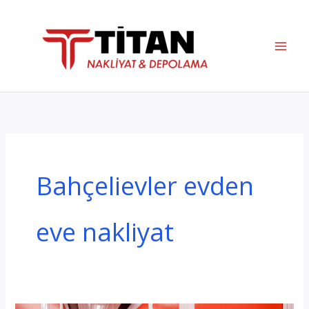
İçeriğe
atla
Bahçelievler evden
eve nakliyat