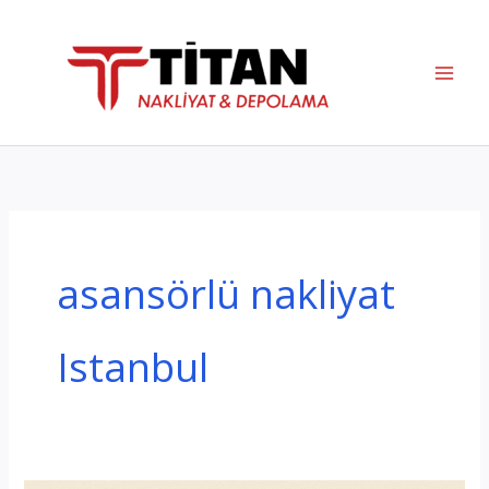
İçeriğe
atla
asansörlü nakliyat
Istanbul