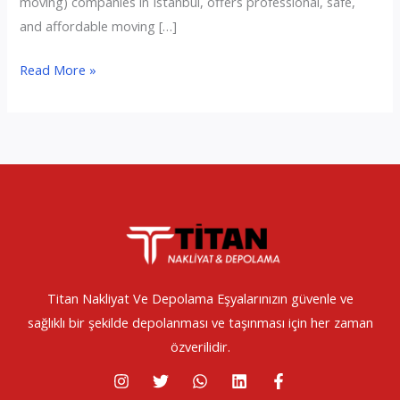
moving) companies in Istanbul, offers professional, safe,
and affordable moving […]
Istanbul
Read More »
House
Moving
Services
|
Titan
Nakliyat
Titan Nakliyat Ve Depolama Eşyalarınızın güvenle ve
sağlıklı bir şekilde depolanması ve taşınması için her zaman
özverilidir.