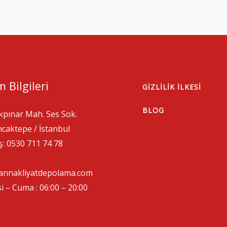
m Bilgileri
GIZLILIK İLKESI
BLOG
kpınar Mah. Ses Sok.
caktepe / İstanbul
ş: 0530 711 74 78
tannakliyatdepolama.com
i – Cuma : 06:00 – 20:00