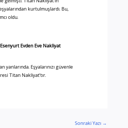
 gelmişti. Titan Nakliyat’ın
eşyalarından kurtulmuşlardı. Bu,
mcı oldu.
Esenyurt Evden Eve Nakliyat
n yanlarında. Eşyalarınızı güvenle
si Titan Nakliyat’tır.
Sonraki Yazı
→