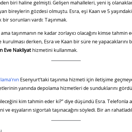
den biri haline gelmişti. Gelişen mahalleleri, yeni iş olanakl
şayan bireylerin gözdesi olmuştu. Esra, eşi Kaan ve 5 yaşındak
 bir sorunları vardı: Taşınmak.
ı ama taşınmanın ne kadar zorlayıcı olacağını kimse tahmin 
e kurulması derken, Esra ve Kaan bir süre ne yapacaklarını
n Eve Nakliyat
hizmetini kullanmak.
lama’nın
Esenyurt’taki taşınma hizmeti için iletişime geçmey
metlerinin yanında depolama hizmetleri de sunduklarını gördü
leceğini kim tahmin eder ki?” diye düşündü Esra. Telefonla ar
 ve eşyaların sigortalı taşınacağını söyledi. Bir an rahatladıl
ı