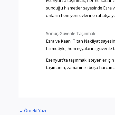
Esenyurt’a taşınmak, her ne kadar zo
sunduğu hizmetler sayesinde Esra ve
onların hem yeni evlerine rahatça ye
Sonuç: Güvenle Taşınmak
Esra ve Kaan, Titan Nakliyat sayesin
hizmetiyle, hem eşyalarını güvenle t
Esenyurt’ta taşınmak isteyenler içi
taşımanın, zamanınızı boşa harcamam
←
Önceki Yazı