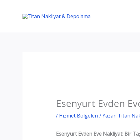
İçeriğe
atla
Esenyurt Evden Ev
/
Hizmet Bölgeleri
/ Yazan
Titan Na
Esenyurt Evden Eve Nakliyat: Bir T