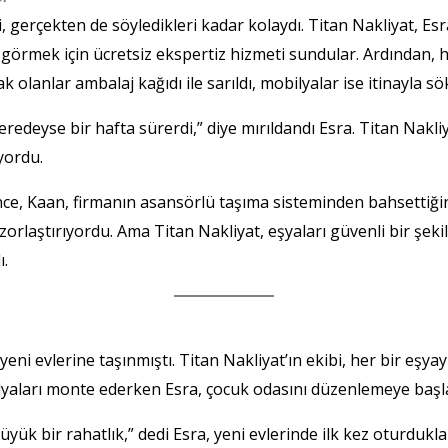
 gerçekten de söyledikleri kadar kolaydı. Titan Nakliyat, Esra
görmek için ücretsiz ekspertiz hizmeti sundular. Ardından, h
cak olanlar ambalaj kağıdı ile sarıldı, mobilyalar ise itinayla s
deyse bir hafta sürerdi,” diye mırıldandı Esra. Titan Nakliya
ıyordu.
, Kaan, firmanın asansörlü taşıma sisteminden bahsettiğini h
zorlaştırıyordu. Ama Titan Nakliyat, eşyaları güvenli bir şeki
ı.
ni evlerine taşınmıştı. Titan Nakliyat’ın ekibi, her bir eşyayı
ilyaları monte ederken Esra, çocuk odasını düzenlemeye başla
ük bir rahatlık,” dedi Esra, yeni evlerinde ilk kez oturduklar