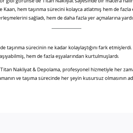
r gibi görünse de Titan Nakliyat sayesinde bir macera haline
 Kaan, hem taşınma sürecini kolayca atlatmış hem de fazla 
rleşmelerini sağladı, hem de daha fazla yer açmalarına yardı
de taşınma sürecinin ne kadar kolaylaştığını fark etmişlerdi.
aşıyabilmiş, hem de fazla eşyalarından kurtulmuşlardı.
n Titan Nakliyat & Depolama, profesyonel hizmetiyle her zama
anın ve taşıma sürecinde her şeyin kusursuz olmasının adre